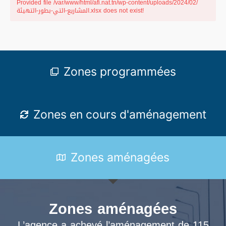
Provided file /var/www/html/afi.nat.tn/wp-content/uploads/2024/02/
المشاريع-التي-بطور-التهيئة.xlsx does not exist!
Zones programmées
Zones en cours d'aménagement
Zones aménagées
Zones aménagées
L’agence a achevé l’aménagement de 115