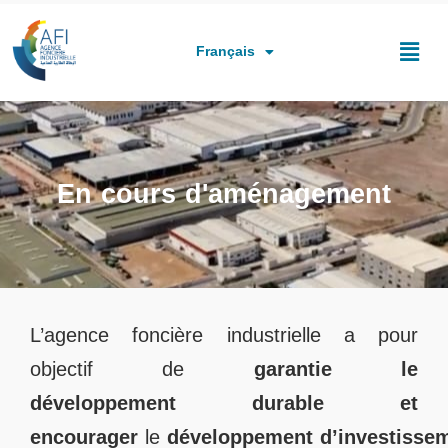
العربية
English
Français
En cours d'aménagement
L’agence foncière industrielle a pour
objectif de
garantie
le
développement
durable
et
encourager
le
développement
d’investisse